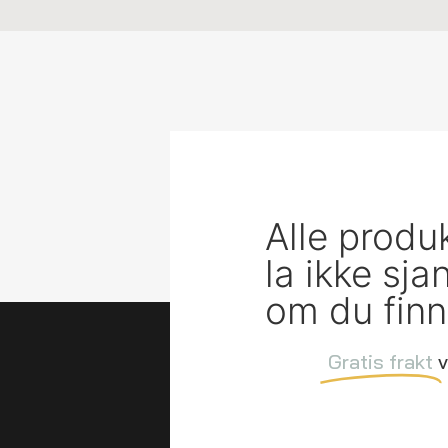
Alle produ
la ikke sj
om du finn
Gratis frakt
v