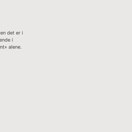
en det er i
ende i
nt» alene.