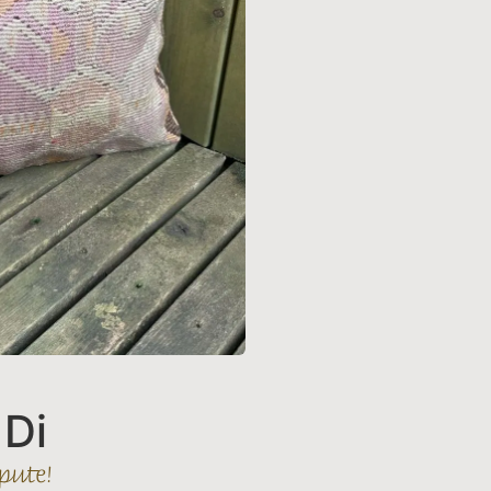
Di
pute!