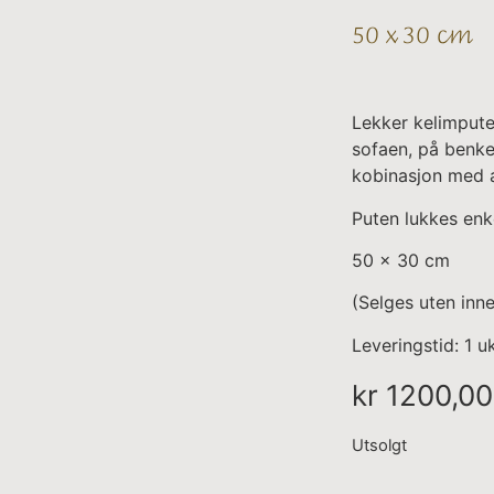
50 x 30 cm
Lekker kelimpute 
sofaen, på benke
kobinasjon med a
Puten lukkes enk
50 x 30 cm
(Selges uten inne
Leveringstid: 1 u
kr
1200,00
Utsolgt