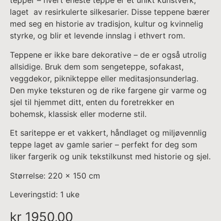
tepper – hvert eneste teppe er et unikt kunstverk,
laget av resirkulerte silkesarier. Disse teppene bærer
med seg en historie av tradisjon, kultur og kvinnelig
styrke, og blir et levende innslag i ethvert rom.
Teppene er ikke bare dekorative – de er også utrolig
allsidige. Bruk dem som sengeteppe, sofakast,
veggdekor, piknikteppe eller meditasjonsunderlag.
Den myke teksturen og de rike fargene gir varme og
sjel til hjemmet ditt, enten du foretrekker en
bohemsk, klassisk eller moderne stil.
Et sariteppe er et vakkert, håndlaget og miljøvennlig
teppe laget av gamle sarier – perfekt for deg som
liker fargerik og unik tekstilkunst med historie og sjel.
Størrelse: 220 x 150 cm
Leveringstid: 1 uke
kr
1950,00