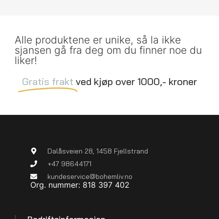
Alle produktene er unike, så la ikke
sjansen gå fra deg om du finner noe du
liker!
Gratis frakt
ved kjøp over 1000,- kroner
Dalåsveien 28, 1458 Fjellstrand
+47 98644171
kundeservice@bohemliv.no
Org. nummer: 818 397 402