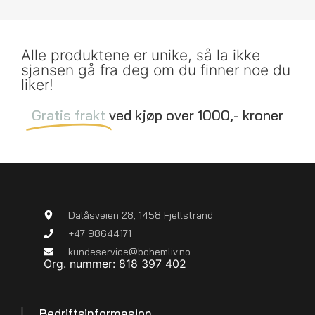
Alle produktene er unike, så la ikke
sjansen gå fra deg om du finner noe du
liker!
Gratis frakt
ved kjøp over 1000,- kroner
Dalåsveien 28, 1458 Fjellstrand
+47 98644171
kundeservice@bohemliv.no
Org. nummer: 818 397 402
Bedriftsinformasjon