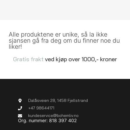
Alle produktene er unike, så la ikke
sjansen gå fra deg om du finner noe du
liker!
Gratis frakt
ved kjøp over 1000,- kroner
Dalåsveien 28, 1458 Fjellstrand
+47 98644171
kundeservice@bohemliv.no
Org. nummer: 818 397 402