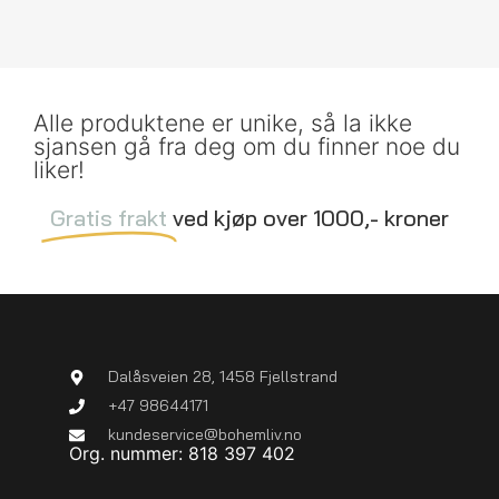
Alle produktene er unike, så la ikke
sjansen gå fra deg om du finner noe du
liker!
Gratis frakt
ved kjøp over 1000,- kroner
Dalåsveien 28, 1458 Fjellstrand
+47 98644171
kundeservice@bohemliv.no
Org. nummer: 818 397 402