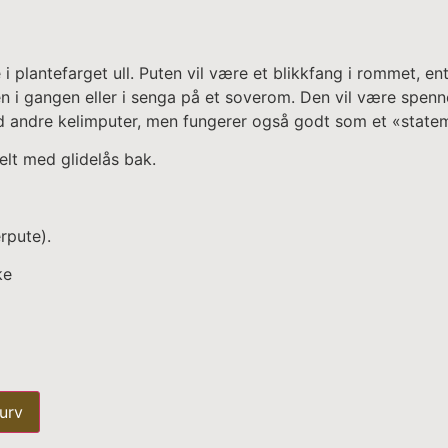
i plantefarget ull. Puten vil være et blikkfang i rommet, ent
n i gangen eller i senga på et soverom. Den vil være spenn
 andre kelimputer, men fungerer også godt som et «statem
elt med glidelås bak.
rpute).
ke
urv