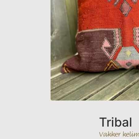
Tribal
Vakker keli