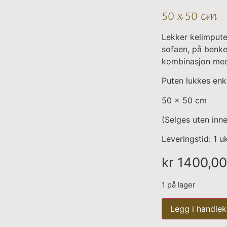
50 x 50 cm
Lekker kelimpute 
sofaen, på benke
kombinasjon med
Puten lukkes enk
50 x 50 cm
(Selges uten inne
Leveringstid: 1 u
kr
1400,00
1 på lager
Legg i handlek