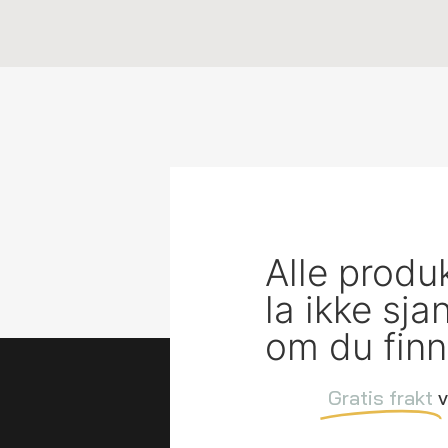
Alle produ
la ikke sj
om du finn
Gratis frakt
v