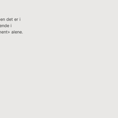
en det er i
ende i
ent» alene.