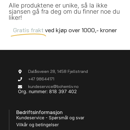
Alle produktene er unike, så la ikke
sjansen gå fra deg om du finner noe du
liker!
Gratis frakt
ved kjøp over 1000,- kroner
Dalåsveien 28, 1458 Fjellstrand
+47 98644171
kundeservice@bohemliv.no
Org. nummer: 818 397 402
Bedriftsinformasjon
Kundeservice - Spørsmål og svar
Vilkår og betingelser