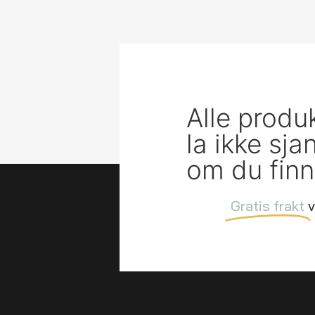
Alle produ
la ikke sj
om du finn
Gratis frakt
v