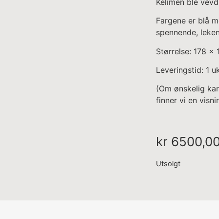
Kelimen ble vevd
Fargene er blå m
spennende, leken
Størrelse: 178 x
Leveringstid: 1 u
(Om ønskelig ka
finner vi en visn
kr
6500,0
Utsolgt