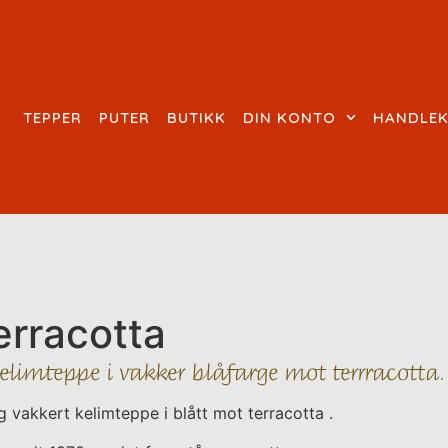
TEPPER
PUTER
BUTIKK
DIN KONTO
HANDLE
erracotta
limteppe i vakker blåfarge mot terrracotta.
ig vakkert kelimteppe i blått mot terracotta .