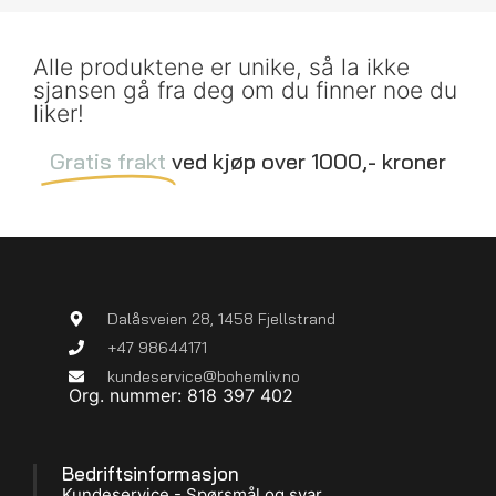
Alle produktene er unike, så la ikke
sjansen gå fra deg om du finner noe du
liker!
Gratis frakt
ved kjøp over 1000,- kroner
Dalåsveien 28, 1458 Fjellstrand
+47 98644171
kundeservice@bohemliv.no
Org. nummer: 818 397 402
Bedriftsinformasjon
Kundeservice - Spørsmål og svar